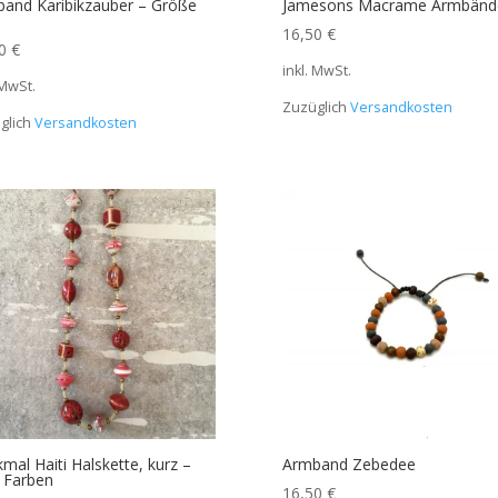
and Karibikzauber – Größe
Jamesons Macrame Armbänd
16,50
€
00
€
inkl. MwSt.
 MwSt.
Zuzüglich
Versandkosten
glich
Versandkosten
mal Haiti Halskette, kurz –
Armband Zebedee
e Farben
16,50
€