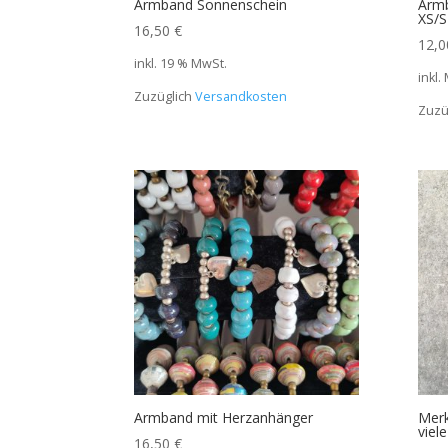
Armband Sonnenschein
Armb
XS/S
16,50
€
12,
inkl. 19 % MwSt.
inkl.
Zuzüglich
Versandkosten
Zuzü
Armband mit Herzanhänger
Merk
viel
16,50
€