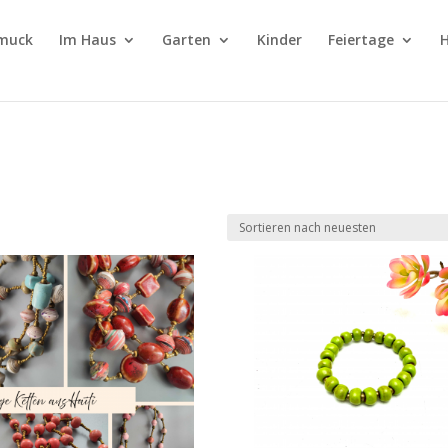
muck
Im Haus
Garten
Kinder
Feiertage
H