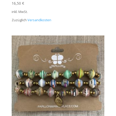
16,50
€
inkl. MwSt.
Zuzüglich
Versandkosten