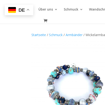
Über uns
Schmuck
Wandsch
DE
Startseite
/
Schmuck
/
Armbänder
/ Wickelarmban