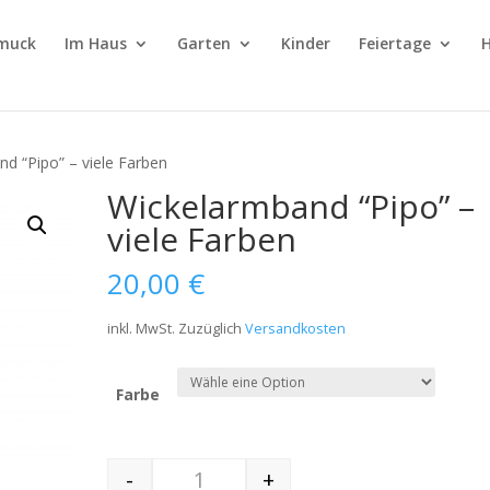
muck
Im Haus
Garten
Kinder
Feiertage
H
d “Pipo” – viele Farben
Wickelarmband “Pipo” –
viele Farben
20,00
€
inkl. MwSt.
Zuzüglich
Versandkosten
Farbe
-
+