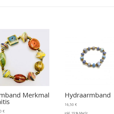
mband Merkmal
Hydraarmband
itis
16,50
€
50
€
inkl. 19 % MwSt.