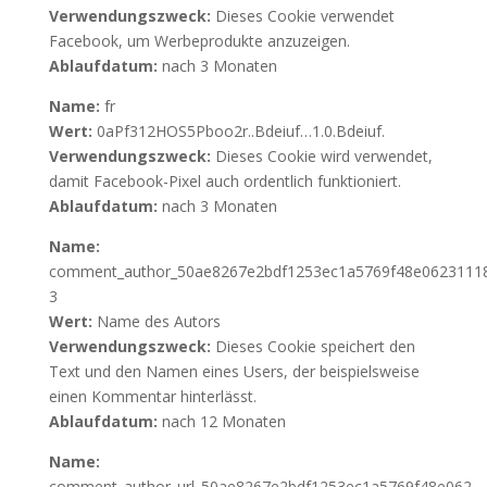
Verwendungszweck:
Dieses Cookie verwendet
Facebook, um Werbeprodukte anzuzeigen.
Ablaufdatum:
nach 3 Monaten
Name:
fr
Wert:
0aPf312HOS5Pboo2r..Bdeiuf…1.0.Bdeiuf.
Verwendungszweck:
Dieses Cookie wird verwendet,
damit Facebook-Pixel auch ordentlich funktioniert.
Ablaufdatum:
nach 3 Monaten
Name:
comment_author_50ae8267e2bdf1253ec1a5769f48e0623111
3
Wert:
Name des Autors
Verwendungszweck:
Dieses Cookie speichert den
Text und den Namen eines Users, der beispielsweise
einen Kommentar hinterlässt.
Ablaufdatum:
nach 12 Monaten
Name:
comment_author_url_50ae8267e2bdf1253ec1a5769f48e062