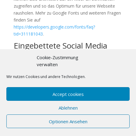
zugreifen und so das Optimum für unsere Webseite
rausholen. Mehr zu Google Fonts und weiteren Fragen
finden Sie auf
https://developers.google.com/fonts/faq?
tid=311181043
.
Eingebettete Social Media
Elemente
Cookie-Zustimmung
Datenschutzerklärung
verwalten
Wir binden auf unserer Webseite Elemente von Social
Wir nutzen Cookies und andere Technologien.
Media Diensten ein um Bilder, Videos und Texte
anzuzeigen.
Durch den Besuch von Seiten die diese Elemente
Accept cookies
darstellen, werden Daten von Ihrem Browser zum
jeweiligen Social Media Dienst übertragen und dort
Ablehnen
gespeichert. Wir haben keinen Zugriff auf diese Daten.
Die folgenden Links führen Sie zu den Seiten der
Optionen Ansehen
jeweiligen Social Media Dienste wo erklärt wird, wie
diese mit Ihren Daten umgehen: