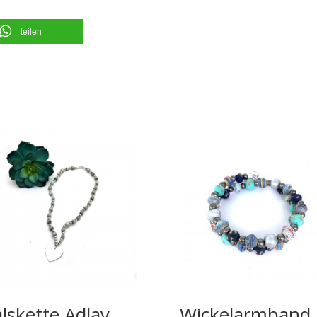
teilen
lskette Adlay
Wickelarmband