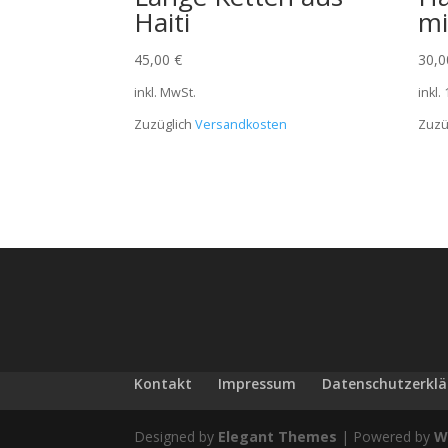
Haiti
mi
45,00
€
30,
inkl. MwSt.
inkl.
Zuzüglich
Versandkosten
Zuzü
Kontakt
Impressum
Datenschutzerkl
Designed by
Elegant Themes
| Powered by
W