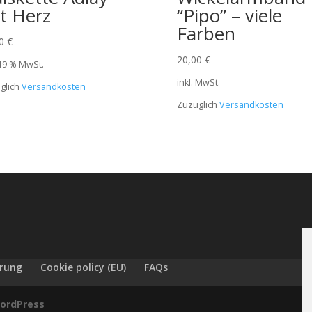
t Herz
“Pipo” – viele
Farben
00
€
20,00
€
 19 % MwSt.
inkl. MwSt.
glich
Versandkosten
Zuzüglich
Versandkosten
ärung
Cookie policy (EU)
FAQs
ordPress