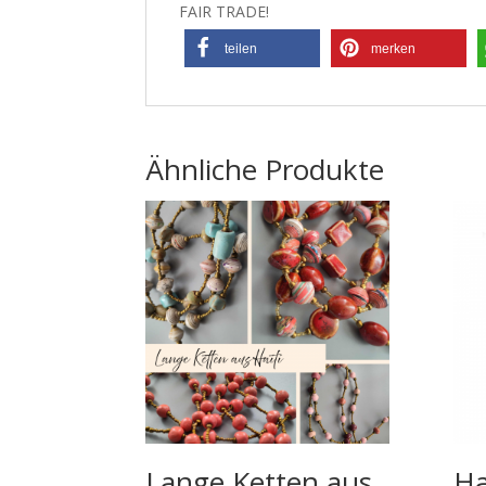
FAIR TRADE!
teilen
merken
Ähnliche Produkte
Lange Ketten aus
Ha