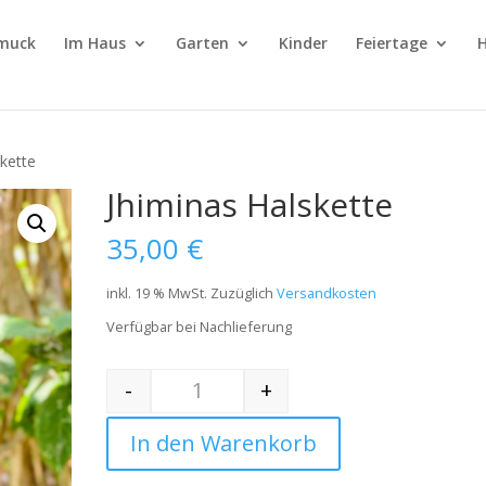
muck
Im Haus
Garten
Kinder
Feiertage
H
skette
Jhiminas Halskette
35,00
€
inkl. 19 % MwSt.
Zuzüglich
Versandkosten
Verfügbar bei Nachlieferung
-
+
Quantity
In den Warenkorb