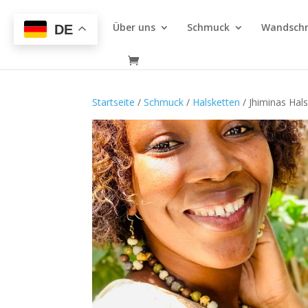
Über uns
Schmuck
Wandsch
DE
Startseite
/
Schmuck
/
Halsketten
/ Jhiminas Hal