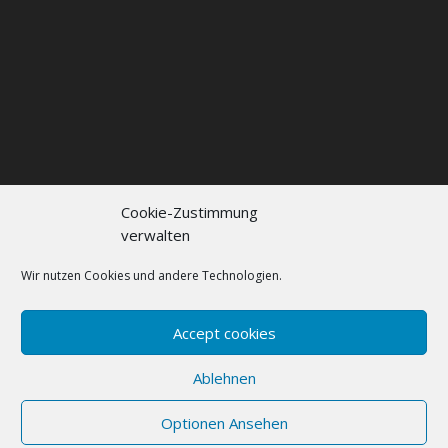
Cookie-Zustimmung
verwalten
Kontakt
Impressum
Datenschutzerklärung
Cookie policy (EU)
Wir nutzen Cookies und andere Technologien.
FAQs
Accept cookies
Designed by
Elegant Themes
| Powered by
Ablehnen
WordPress
Optionen Ansehen