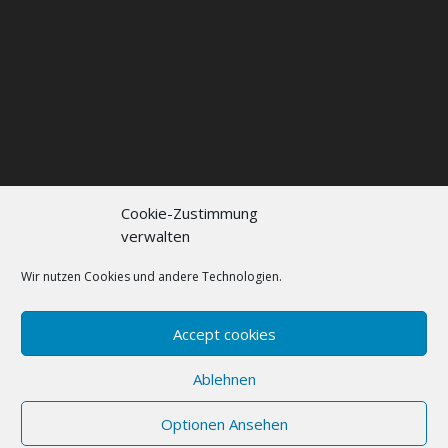
Cookie-Zustimmung
verwalten
Kontakt
Impressum
Datenschutzerklärung
Cookie policy (EU)
Wir nutzen Cookies und andere Technologien.
FAQs
Accept cookies
Designed by
Elegant Themes
| Powered by
Ablehnen
WordPress
Optionen Ansehen