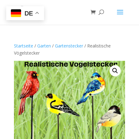
DE
Startseite
/
Garten
/
Gartenstecker
/ Realistische
Vögelstecker