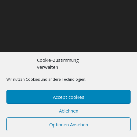
Cookie-Zustimmung
verwalten
Kontakt
Impressum
Datenschutzerklärung
Cookie policy (EU)
Wir nutzen Cookies und andere Technologien.
FAQs
Accept cookies
Designed by
Elegant Themes
| Powered by
Ablehnen
WordPress
Optionen Ansehen