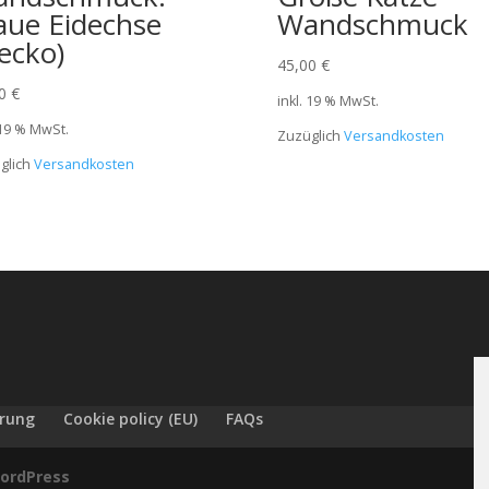
aue Eidechse
Wandschmuck
ecko)
45,00
€
00
€
inkl. 19 % MwSt.
 19 % MwSt.
Zuzüglich
Versandkosten
glich
Versandkosten
ärung
Cookie policy (EU)
FAQs
ordPress