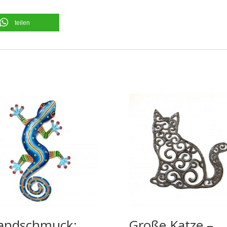
teilen
andschmuck:
Große Katze –