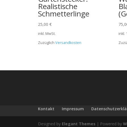
Realistische
Bl
Schmetterlinge
(G
25,00
€
75,
inkl. MwSt.
inkl.
Zuzüglich
Versandkosten
Zuzü
Kontakt
Impressum
Datenschutzerkl
Designed by
Elegant Themes
| Powered by
W