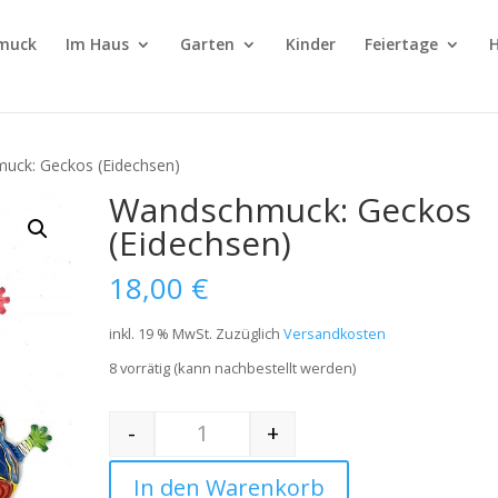
muck
Im Haus
Garten
Kinder
Feiertage
H
uck: Geckos (Eidechsen)
Wandschmuck: Geckos
(Eidechsen)
18,00
€
inkl. 19 % MwSt.
Zuzüglich
Versandkosten
8 vorrätig (kann nachbestellt werden)
-
+
Quantity
In den Warenkorb