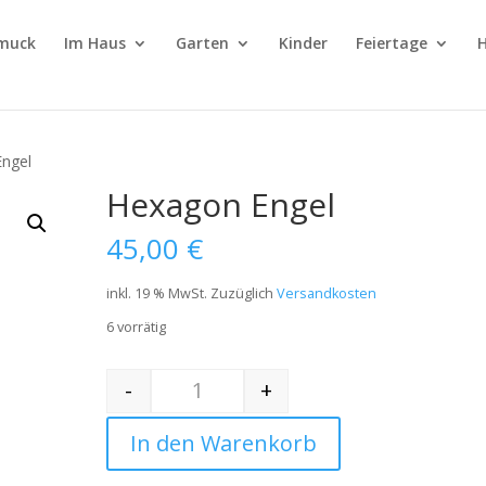
muck
Im Haus
Garten
Kinder
Feiertage
H
Engel
Hexagon Engel
45,00
€
inkl. 19 % MwSt.
Zuzüglich
Versandkosten
6 vorrätig
-
+
Quantity
In den Warenkorb