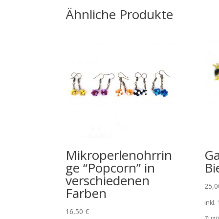
Ähnliche Produkte
Mikroperlenohrrin
Ga
ge “Popcorn” in
Bi
verschiedenen
25,
Farben
inkl.
16,50
€
Zuzü