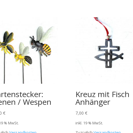
rtenstecker:
Kreuz mit Fisch
enen / Wespen
Anhänger
00
€
7,00
€
 19 % MwSt.
inkl. 19 % MwSt.
glich
Versandkosten
Zuzüglich
Versandkosten