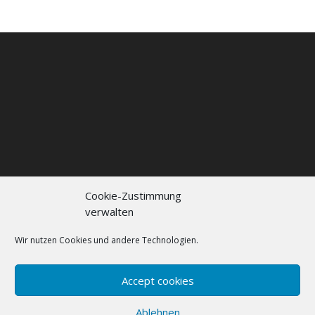
Cookie-Zustimmung
verwalten
Kontakt
Impressum
Datenschutzerklärung
Cookie policy (EU)
Wir nutzen Cookies und andere Technologien.
FAQs
Accept cookies
Designed by
Elegant Themes
| Powered by
Ablehnen