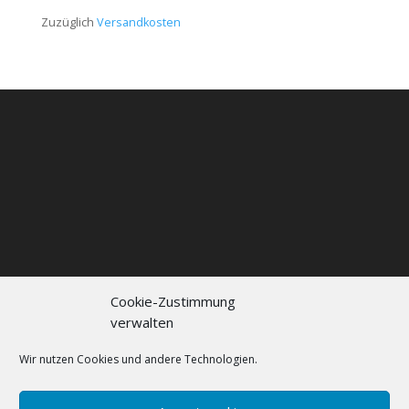
Zuzüglich
Versandkosten
Cookie-Zustimmung
verwalten
Kontakt
Impressum
Datenschutzerklärung
Cookie policy (EU)
Wir nutzen Cookies und andere Technologien.
FAQs