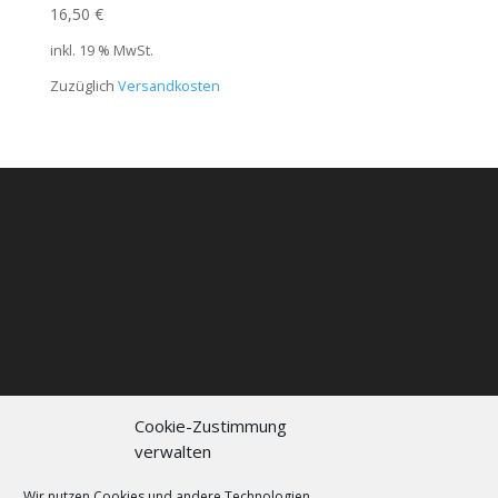
16,50
€
inkl. 19 % MwSt.
Zuzüglich
Versandkosten
Cookie-Zustimmung
verwalten
Kontakt
Impressum
Datenschutzerklärung
Cookie policy (EU)
Wir nutzen Cookies und andere Technologien.