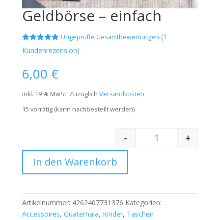
Geldbörse – einfach
(
1
Ungeprüfte Gesamtbewertungen
Bewertet mit
1
Kundenrezension)
5.00
von 5,
basierend
auf
6,00
€
Kundenbewe
rtung
inkl. 19 % MwSt.
Zuzüglich
Versandkosten
15 vorrätig (kann nachbestellt werden)
-
+
Quantity
In den Warenkorb
Artikelnummer:
4262407731376
Kategorien:
Accessoires
,
Guatemala
,
Kinder
,
Taschen