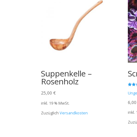
Suppenkelle –
Sc
Rosenholz
Bewert
25,00
€
Unge
5.00
von 5
6,0
inkl. 19 % MwSt.
inkl.
Zuzüglich
Versandkosten
Zuzü