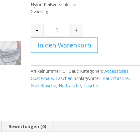
Nylon Reißverschlüsse
2 vorrätig
-
+
Quantity
In den Warenkorb
Artikelnummer:
GTBauc
Kategorien:
Accessoires
,
Guatemala
,
Taschen
Schlagwörter:
Bauchtasche
,
Gürteltasche
,
Hüfttasche
,
Tasche
Bewertungen (0)