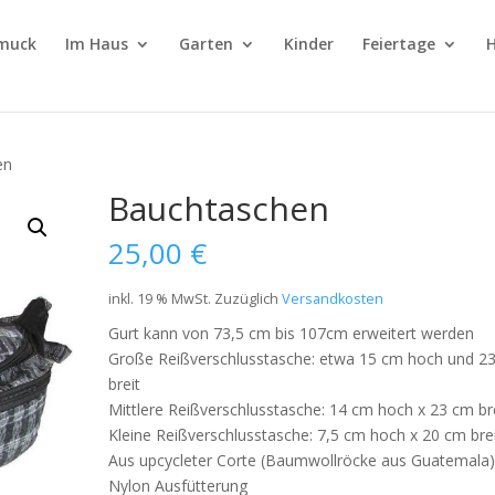
muck
Im Haus
Garten
Kinder
Feiertage
H
en
Bauchtaschen
25,00
€
inkl. 19 % MwSt.
Zuzüglich
Versandkosten
Gurt kann von 73,5 cm bis 107cm erweitert werden
Große Reißverschlusstasche: etwa 15 cm hoch und 2
breit
Mittlere Reißverschlusstasche: 14 cm hoch x 23 cm br
Kleine Reißverschlusstasche: 7,5 cm hoch x 20 cm bre
Aus upcycleter Corte (Baumwollröcke aus Guatemala
Nylon Ausfütterung