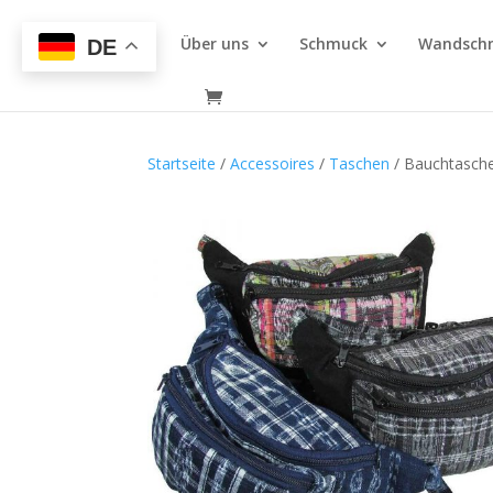
Über uns
Schmuck
Wandsch
DE
Startseite
/
Accessoires
/
Taschen
/ Bauchtasch