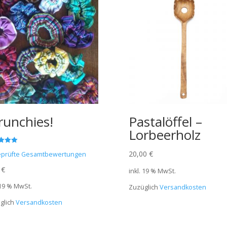
runchies!
Pastalöffel –
Lorbeerholz
et mit
20,00
€
prüfte Gesamtbewertungen
0
€
inkl. 19 % MwSt.
 19 % MwSt.
Zuzüglich
Versandkosten
glich
Versandkosten