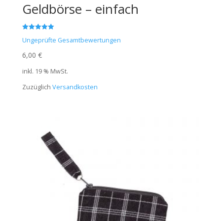
Geldbörse – einfach
Bewertet mit
Ungeprüfte Gesamtbewertungen
5.00
von 5
6,00
€
inkl. 19 % MwSt.
Zuzüglich
Versandkosten