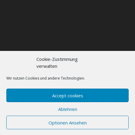
Cookie-Zustimmung
verwalten
Kontakt
Impressum
Datenschutzerklärung
Cookie policy (EU)
Wir nutzen Cookies und andere Technologien.
FAQs
Accept cookies
Designed by
Elegant Themes
| Powered by
Ablehnen
WordPress
Optionen Ansehen