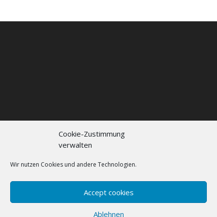
Cookie-Zustimmung
verwalten
Kontakt
Impressum
Datenschutzerklärung
Cookie policy (EU)
Wir nutzen Cookies und andere Technologien.
FAQs
Accept cookies
Designed by
Elegant Themes
| Powered by
Ablehnen