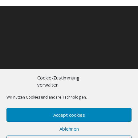
Cookie-Zustimmung
verwalten
Kontakt
Impressum
Datenschutzerklärung
Cookie policy (EU)
Wir nutzen Cookies und andere Technologien.
FAQs
Accept cookies
Designed by
Elegant Themes
| Powered by
Ablehnen
WordPress