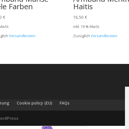
ele Farben
Haitis
50
€
16,50
€
 MwSt.
inkl. 19 % MwSt.
glich
Versandkosten
Zuzüglich
Versandkosten
ärung
Cookie policy (EU)
FAQs
ordPress