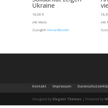
Ukraine
vi
16,00
€
16,
inkl. MwSt.
inkl.
Zuzüglich
Versandkosten
Zuzü
Kontakt
Impressum
Datenschutzerkl
Designed by
Elegant Themes
| Powered by
W