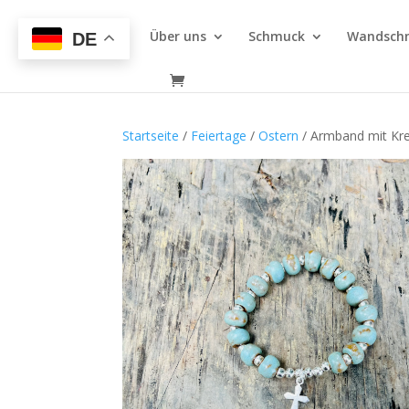
Über uns
Schmuck
Wandsch
DE
Startseite
/
Feiertage
/
Ostern
/ Armband mit Kr