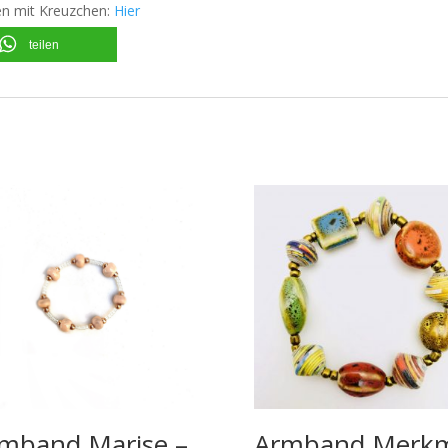
en mit Kreuzchen:
Hier
teilen
mband Marise –
Armband Merkm