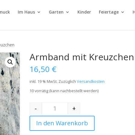
muck
Im Haus
Garten
Kinder
Feiertage
H
euzchen
Armband mit Kreuzchen
16,50
€
inkl. 19 % MwSt.
Zuzüglich
Versandkosten
10 vorrätig (kann nachbestellt werden)
-
+
Quantity
In den Warenkorb