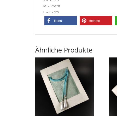
M – 76cm
L – 82cm
teilen
merken
Ähnliche Produkte