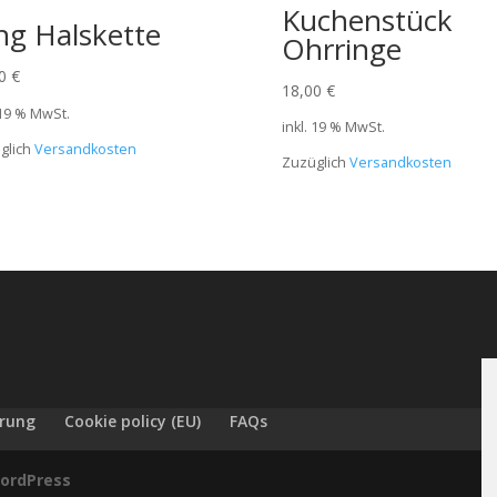
Kuchenstück
ng Halskette
Ohrringe
00
€
18,00
€
 19 % MwSt.
inkl. 19 % MwSt.
glich
Versandkosten
Zuzüglich
Versandkosten
ärung
Cookie policy (EU)
FAQs
ordPress