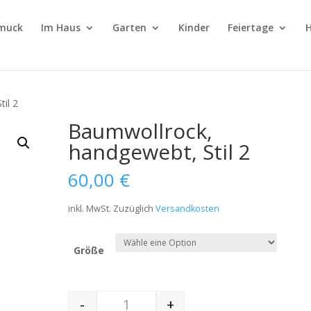
muck
Im Haus
Garten
Kinder
Feiertage
H
il 2
Baumwollrock,
handgewebt, Stil 2
60,00
€
inkl. MwSt.
Zuzüglich
Versandkosten
Größe
-
+