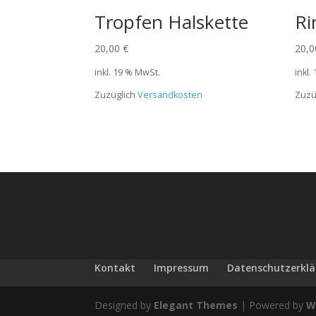
Tropfen Halskette
Ri
20,00
€
20,
inkl. 19 % MwSt.
inkl.
Zuzüglich
Versandkosten
Zuzü
Kontakt
Impressum
Datenschutzerkl
Designed by
Elegant Themes
| Powered by
W