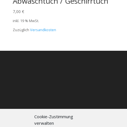
Abwaschtuch / Geschirrtuch
7,00
€
inkl. 19 % MwSt.
Zuzüglich
Versandkosten
Cookie-Zustimmung
verwalten
Kontakt
Impressum