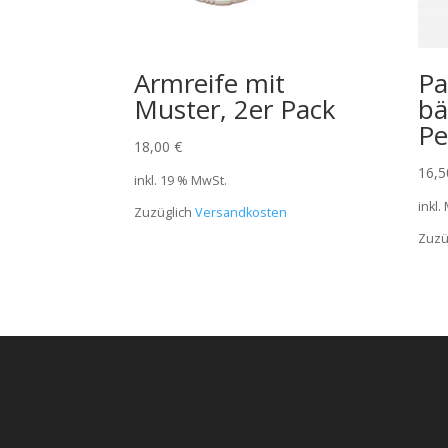
Armreife mit
Pa
Muster, 2er Pack
bä
Pe
18,00
€
16,
inkl. 19 % MwSt.
inkl.
Zuzüglich
Versandkosten
Zuzü