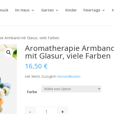
muck
Im Haus
Garten
Kinder
Feiertage
H
ie Armband mit Glasur, viele Farben
Aromatherapie Armban
mit Glasur, viele Farben
16,50
€
inkl. MwSt.
Zuzüglich
Versandkosten
Farbe
-
+