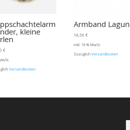
ppschachtelarm
Armband Lagun
nder, kleine
16,50
€
rlen
inkl. 19 % MwSt.
50
€
Zuzüglich
Versandkosten
 MwSt.
glich
Versandkosten