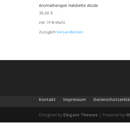
Aromatherapie Halskette Alcide
30,00
€
inkl. 19 % MwSt.
Zuzüglich
Versandkosten
Kontakt
Impressum
Datenschutzerkl
Designed by
Elegant Themes
| Powered by
W