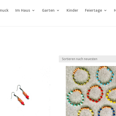
muck
Im Haus
Garten
Kinder
Feiertage
H