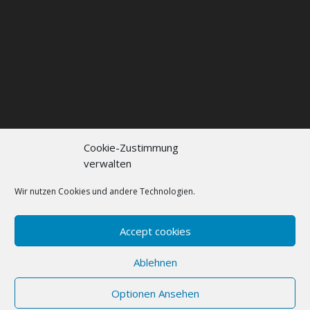
Cookie-Zustimmung
verwalten
Kontakt
Impressum
Datenschutzerklärung
Cookie policy (EU)
Wir nutzen Cookies und andere Technologien.
FAQs
Accept cookies
Designed by
Elegant Themes
| Powered by
Ablehnen
WordPress
Optionen Ansehen