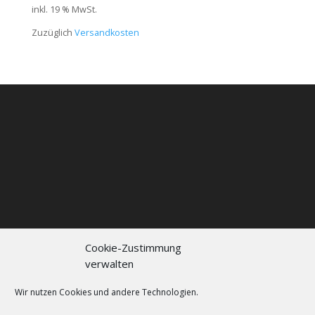
inkl. 19 % MwSt.
Zuzüglich
Versandkosten
Cookie-Zustimmung
verwalten
Kontakt
Impressum
Datenschutzerklärung
Cookie policy (EU)
Wir nutzen Cookies und andere Technologien.
FAQs