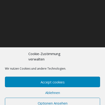
Cookie-Zustimmung
verwalten
Kontakt
Impressum
Datenschutzerklärung
Cookie policy (EU)
Wir nutzen Cookies und andere Technologien.
FAQs
Accept cookies
Designed by
Elegant Themes
| Powered by
Ablehnen
WordPress
Optionen Ansehen