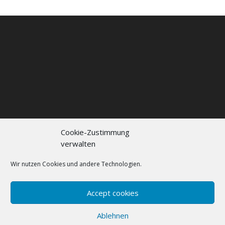
Cookie-Zustimmung
verwalten
Kontakt
Impressum
Datenschutzerklärung
Cookie policy (EU)
Wir nutzen Cookies und andere Technologien.
FAQs
Accept cookies
Designed by
Elegant Themes
| Powered by
Ablehnen