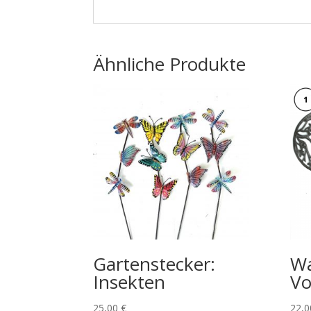
Ähnliche Produkte
Gartenstecker:
W
Insekten
Vo
25,00
€
22,