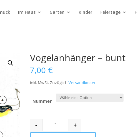
muck
Im Haus
Garten
Kinder
Feiertage
H
Vogelanhänger – bunt
7,00
€
inkl. MwSt.
Zuzüglich
Versandkosten
Nummer
-
+
Quantity