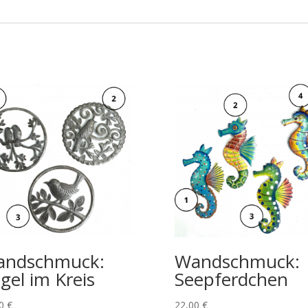
andschmuck:
Wandschmuck:
gel im Kreis
Seepferdchen
00
€
22,00
€