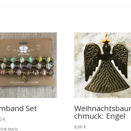
mband Set
Weihnachtsbau
chmuck: Engel
00
€
8,00
€
 19 % MwSt.