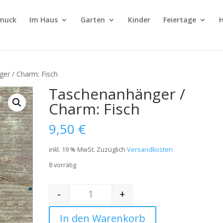
muck
Im Haus
Garten
Kinder
Feiertage
H
er / Charm: Fisch
Taschenanhänger /
Charm: Fisch
9,50
€
inkl. 19 % MwSt.
Zuzüglich
Versandkosten
8 vorrätig
-
+
Quantity
In den Warenkorb