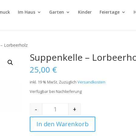
muck
Im Haus
Garten
Kinder
Feiertage
H
 – Lorbeerholz
Suppenkelle – Lorbeerho
25,00
€
inkl. 19 % MwSt.
Zuzüglich
Versandkosten
Verfügbar bei Nachlieferung
-
+
Quantity
In den Warenkorb