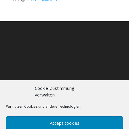
Cookie-Zustimmung
verwalten
Kontakt
Impressum
Datenschutzerklärung
Cookie policy (EU)
Wir nutzen Cookies und andere Technologien.
FAQs
Accept cookies