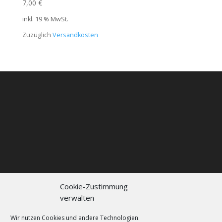
7,00
€
inkl. 19 % MwSt.
Zuzüglich
Versandkosten
Cookie-Zustimmung
verwalten
Kontakt
Impressum
Datenschutzerklärung
Cookie policy (EU)
Wir nutzen Cookies und andere Technologien.