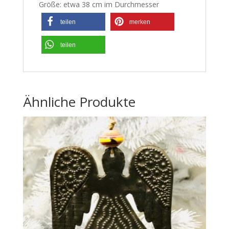
Größe: etwa 38 cm im Durchmesser
teilen
merken
teilen
Ähnliche Produkte