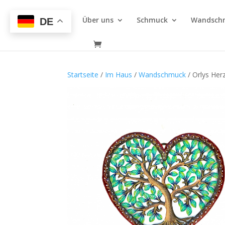
Über uns
Schmuck
Wandsch
DE
Startseite
/
Im Haus
/
Wandschmuck
/ Orlys He