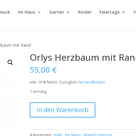
muck
Im Haus
Garten
Kinder
Feiertage
H
rzbaum mit Rand
Orlys Herzbaum mit Ra
55,00
€
inkl. 19 % MwSt.
Zuzüglich
Versandkosten
1 vorrätig
In den Warenkorb
Kategorien:
Haiti
,
Im Haus
,
Wandschmuck