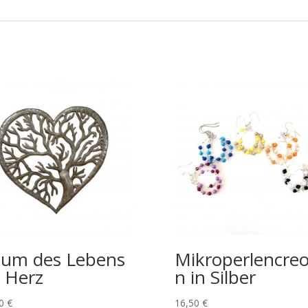
um des Lebens
Mikroperlencreo
 Herz
n in Silber
00
€
16,50
€