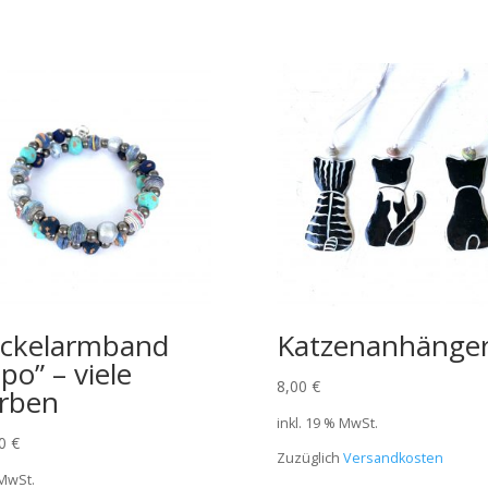
ckelarmband
Katzenanhänge
ipo” – viele
8,00
€
rben
inkl. 19 % MwSt.
00
€
Zuzüglich
Versandkosten
 MwSt.