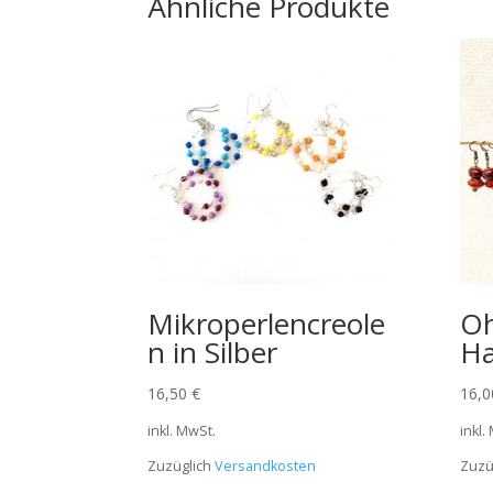
Ähnliche Produkte
Mikroperlencreole
Oh
n in Silber
Ha
16,50
€
16,
inkl. MwSt.
inkl.
Zuzüglich
Versandkosten
Zuzü