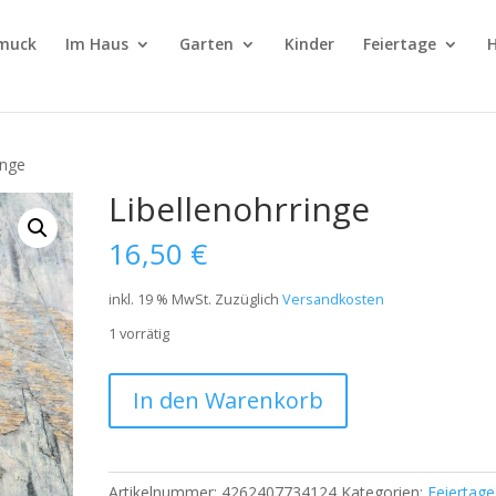
muck
Im Haus
Garten
Kinder
Feiertage
H
inge
Libellenohrringe
16,50
€
inkl. 19 % MwSt.
Zuzüglich
Versandkosten
1 vorrätig
In den Warenkorb
Artikelnummer:
4262407734124
Kategorien:
Feiertage