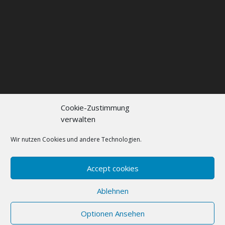
Cookie-Zustimmung
verwalten
Kontakt
Impressum
Datenschutzerklärung
Cookie policy (EU)
Wir nutzen Cookies und andere Technologien.
FAQs
Accept cookies
Designed by
Elegant Themes
| Powered by
Ablehnen
WordPress
Optionen Ansehen