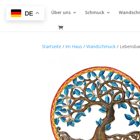
Über uns
Schmuck
Wandsch
DE
Startseite
/
Im Haus
/
Wandschmuck
/ Lebensba