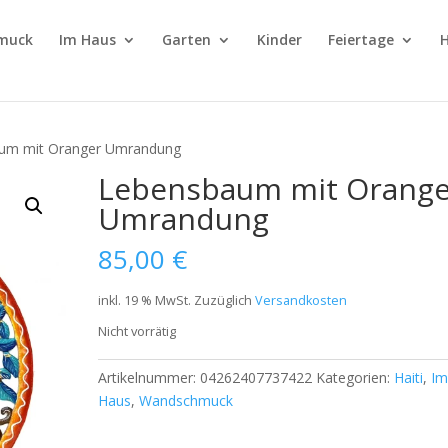
muck
Im Haus
Garten
Kinder
Feiertage
H
um mit Oranger Umrandung
Lebensbaum mit Orange
Umrandung
85,00
€
inkl. 19 % MwSt.
Zuzüglich
Versandkosten
Nicht vorrätig
Artikelnummer:
04262407737422
Kategorien:
Haiti
,
I
Haus
,
Wandschmuck