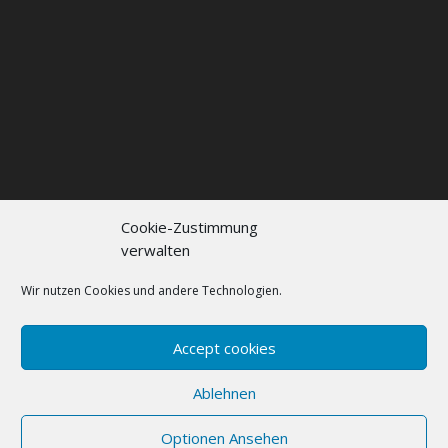
Cookie-Zustimmung
verwalten
Kontakt
Impressum
Datenschutzerklärung
Cookie policy (EU)
Wir nutzen Cookies und andere Technologien.
FAQs
Accept cookies
Designed by
Elegant Themes
| Powered by
Ablehnen
WordPress
Optionen Ansehen