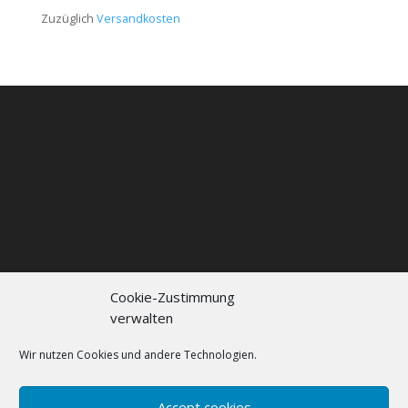
Zuzüglich
Versandkosten
Cookie-Zustimmung
verwalten
Kontakt
Impressum
Datenschutzerklärung
Cookie policy (EU)
Wir nutzen Cookies und andere Technologien.
FAQs
Accept cookies