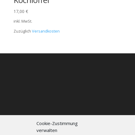
Kochlöffel
17,00
€
inkl. MwSt.
Zuzüglich
Versandkosten
Cookie-Zustimmung
verwalten
Kontakt
Impressum