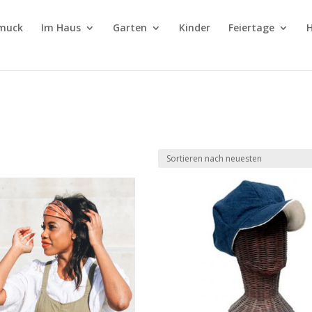
muck
Im Haus
Garten
Kinder
Feiertage
H