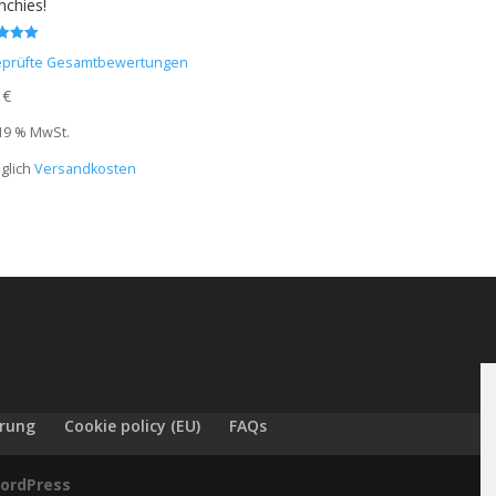
nchies!
et mit
prüfte Gesamtbewertungen
0
€
 19 % MwSt.
glich
Versandkosten
ärung
Cookie policy (EU)
FAQs
ordPress