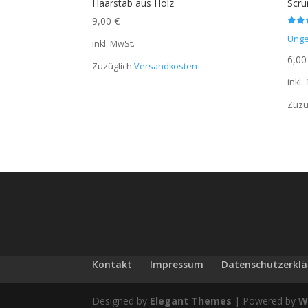
Haarstab aus Holz
Scru
9,00
€
Bewert
Unge
5.00
inkl. MwSt.
von 5
6,0
Zuzüglich
Versandkosten
inkl.
Zuzü
Kontakt
Impressum
Datenschutzerkl
Designed by
Elegant Themes
| Powered by
W