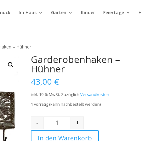
muck
Im Haus
Garten
Kinder
Feiertage
H
haken – Hühner
Garderobenhaken –
Hühner
43,00
€
inkl. 19 % MwSt.
Zuzüglich
Versandkosten
1 vorrätig (kann nachbestellt werden)
-
+
Quantity
In den Warenkorb