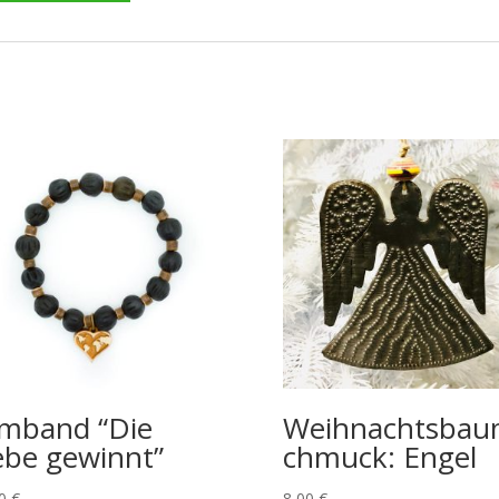
mband “Die
Weihnachtsbau
ebe gewinnt”
chmuck: Engel
00
€
8,00
€