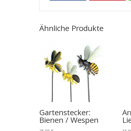
Ähnliche Produkte
Gartenstecker:
Ar
Bienen / Wespen
Li
25,00
€
16,