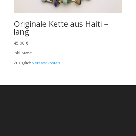
Originale Kette aus Haiti –
lang
45,00
€
inkl. MwSt.
Zuzüglich
Versandkosten