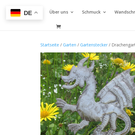
Über uns
Schmuck
Wandsch
DE
Startseite
/
Garten
/
Gartenstecker
/ Drachengart