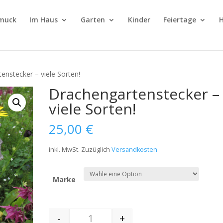
muck
Im Haus
Garten
Kinder
Feiertage
H
enstecker – viele Sorten!
Drachengartenstecker –
viele Sorten!
25,00
€
inkl. MwSt.
Zuzüglich
Versandkosten
Marke
-
+