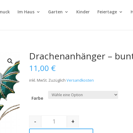
muck
Im Haus
Garten
Kinder
Feiertage
H
Drachenanhänger – bun
11,00
€
inkl. MwSt.
Zuzüglich
Versandkosten
Farbe
-
+
Quantity