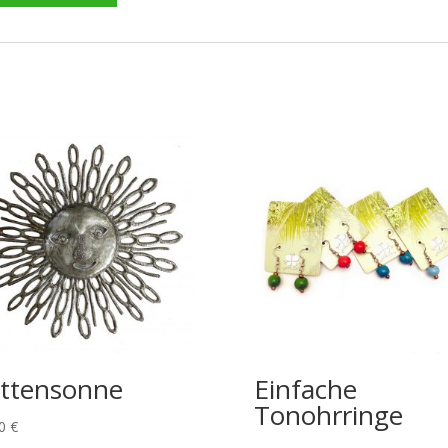
ttensonne
Einfache
Tonohrringe
00
€