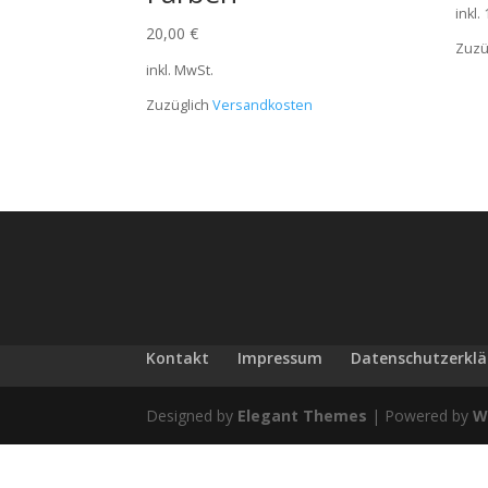
inkl.
20,00
€
Zuzü
inkl. MwSt.
Zuzüglich
Versandkosten
Kontakt
Impressum
Datenschutzerkl
Designed by
Elegant Themes
| Powered by
W