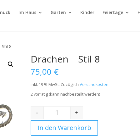
muck
Im Haus
Garten
Kinder
Feiertage
H
Stil 8
Drachen – Stil 8
75,00
€
inkl. 19 % MwSt.
Zuzüglich
Versandkosten
2 vorrätig (kann nachbestellt werden)
-
+
Quantity
In den Warenkorb