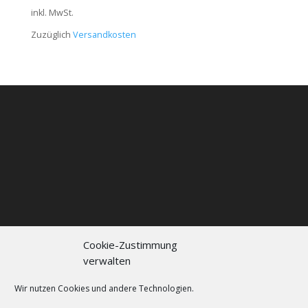
inkl. MwSt.
Zuzüglich
Versandkosten
Cookie-Zustimmung
verwalten
Kontakt
Impressum
Datenschutzerklärung
Cookie policy (EU)
Wir nutzen Cookies und andere Technologien.
FAQs