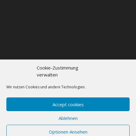
Cookie-Zustimmung
verwalten
Kontakt
Impressum
Datenschutzerklärung
Cookie policy (EU)
Wir nutzen Cookies und andere Technologien.
FAQs
Accept cookies
Designed by
Elegant Themes
| Powered by
Ablehnen
WordPress
Optionen Ansehen