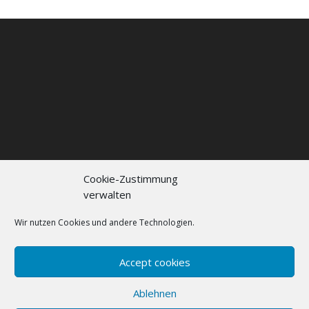
Cookie-Zustimmung
verwalten
Kontakt
Impressum
Datenschutzerklärung
Cookie policy (EU)
Wir nutzen Cookies und andere Technologien.
FAQs
Accept cookies
Designed by
Elegant Themes
| Powered by
Ablehnen
WordPress